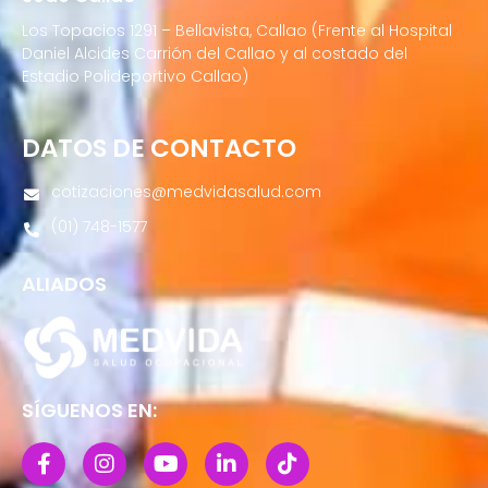
Los Topacios 1291 – Bellavista, Callao (Frente al Hospital
Daniel Alcides Carrión del Callao y al costado del
Estadio Polideportivo Callao)
DATOS DE CONTACTO
cotizaciones@medvidasalud.com
(01) 748-1577
ALIADOS
SÍGUENOS EN: