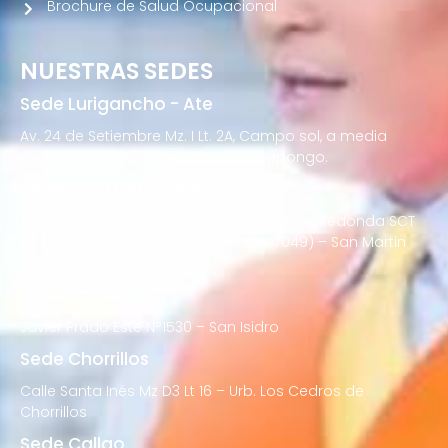
Brochure de Salud Ocupacional
NUESTRAS SEDES
Sede Lurigancho - Ate
Av. 24 de Setiembre Mz. I Lt. 2A, Campo sol, a media
cuadra del Paradero Cabana, Carapongo.
Sede San Martín de Porres
Av. Francisco Bolognesi Nro. 101 Urb. Mesa Redonda SCT
02 (Esquina con Av. Gerardo Unger 7049) – San Martin
de Porres
Sede San Isidro
Javier Prado Este N°1530 – San Isidro
Sede Chorrillos
Calle Santa Inés Mz D3 Lt 16 – Urb. Los Cedros de
Chorrillos
Sede Callao