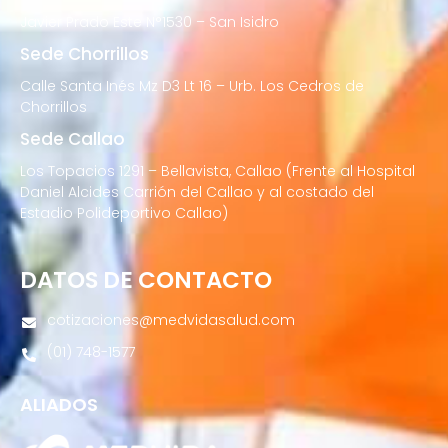
Javier Prado Este N°1530 – San Isidro
Sede Chorrillos
Calle Santa Inés Mz D3 Lt 16 – Urb. Los Cedros de
Chorrillos
Sede Callao
Los Topacios 1291 – Bellavista, Callao (Frente al Hospital
Daniel Alcides Carrión del Callao y al costado del
Estadio Polideportivo Callao)
DATOS DE CONTACTO
cotizaciones@medvidasalud.com
(01) 748-1577
ALIADOS