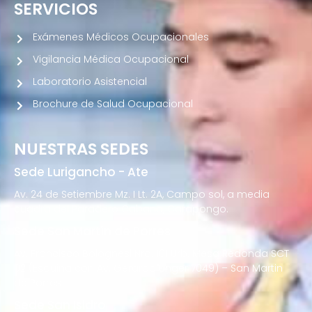
SERVICIOS
Exámenes Médicos Ocupacionales
Vigilancia Médica Ocupacional
Laboratorio Asistencial
Brochure de Salud Ocupacional
NUESTRAS SEDES
Sede Lurigancho - Ate
Av. 24 de Setiembre Mz. I Lt. 2A, Campo sol, a media
cuadra del Paradero Cabana, Carapongo.
Sede San Martín de Porres
Av. Francisco Bolognesi Nro. 101 Urb. Mesa Redonda SCT
02 (Esquina con Av. Gerardo Unger 7049) – San Martin
de Porres
Sede San Isidro