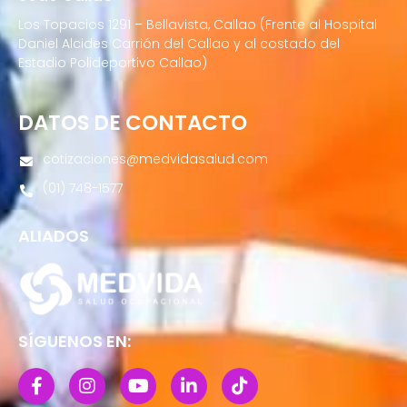
Los Topacios 1291 – Bellavista, Callao (Frente al Hospital
Daniel Alcides Carrión del Callao y al costado del
Estadio Polideportivo Callao)
DATOS DE CONTACTO
cotizaciones@medvidasalud.com
(01) 748-1577
ALIADOS
SÍGUENOS EN: