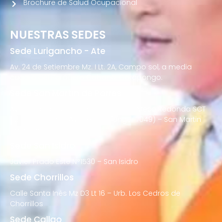
Brochure de Salud Ocupacional
NUESTRAS SEDES
Sede Lurigancho - Ate
Av. 24 de Setiembre Mz. I Lt. 2A, Campo sol, a media
cuadra del Paradero Cabana, Carapongo.
Sede San Martín de Porres
Av. Francisco Bolognesi Nro. 101 Urb. Mesa Redonda SCT
02 (Esquina con Av. Gerardo Unger 7049) – San Martin
de Porres
Sede San Isidro
Javier Prado Este N°1530 – San Isidro
Sede Chorrillos
Calle Santa Inés Mz D3 Lt 16 – Urb. Los Cedros de
Chorrillos
Sede Callao