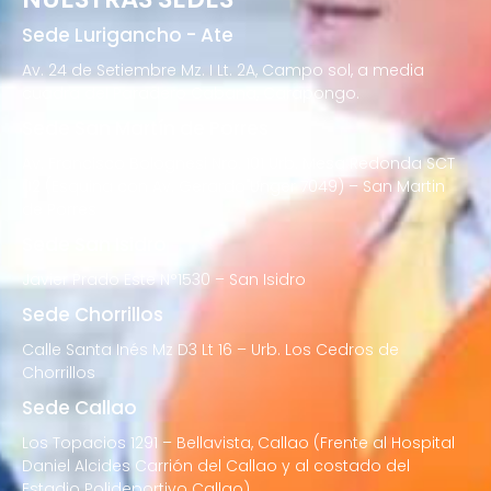
Sede Lurigancho - Ate
Av. 24 de Setiembre Mz. I Lt. 2A, Campo sol, a media
cuadra del Paradero Cabana, Carapongo.
Sede San Martín de Porres
Av. Francisco Bolognesi Nro. 101 Urb. Mesa Redonda SCT
02 (Esquina con Av. Gerardo Unger 7049) – San Martin
de Porres
Sede San Isidro
Javier Prado Este N°1530 – San Isidro
Sede Chorrillos
Calle Santa Inés Mz D3 Lt 16 – Urb. Los Cedros de
Chorrillos
Sede Callao
Los Topacios 1291 – Bellavista, Callao (Frente al Hospital
Daniel Alcides Carrión del Callao y al costado del
Estadio Polideportivo Callao)