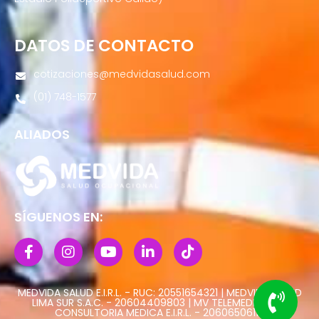
DATOS DE CONTACTO
cotizaciones@medvidasalud.com
(01) 748-1577
ALIADOS
SÍGUENOS EN:
MEDVIDA SALUD E.I.R.L. - RUC: 20551654321 | MEDVIDA SALUD
LIMA SUR S.A.C. - 20604409803 | MV TELEMEDICINA Y
CONSULTORIA MEDICA E.I.R.L. - 20606506113