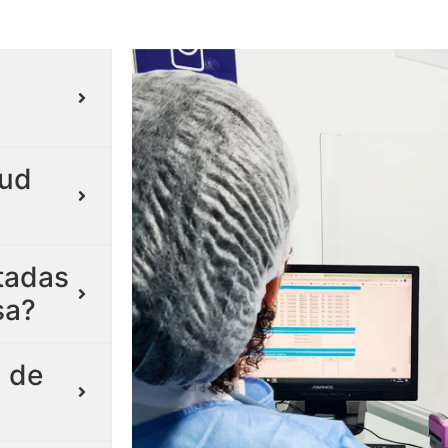
lud
itadas
sa?
 de