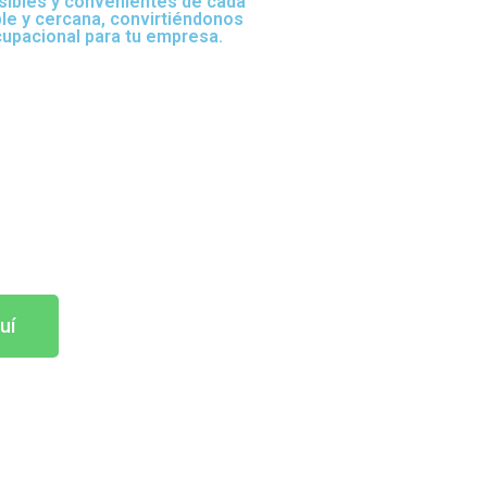
sibles y convenientes de cada
ble y cercana, convirtiéndonos
cupacional para tu empresa.
uí