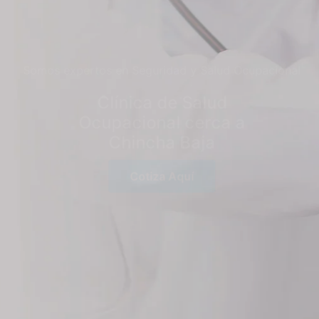
Somos expertos en Seguridad y Salud Ocupacional
Clínica de Salud
Ocupacional cerca a
Chincha Baja
Cotiza Aquí