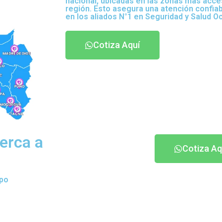
nacional, ubicadas en las zonas más acce
región. Esto asegura una atención confia
en los aliados N°1 en Seguridad y Salud O
Cotiza Aquí
erca a
Cotiza Aq
ipo