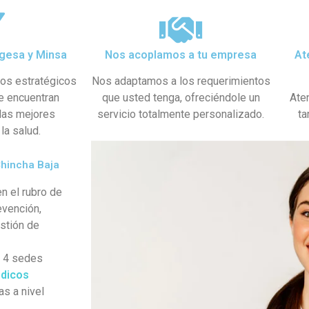
gesa y Minsa​
Nos acoplamos a tu empresa
At
dos estratégicos
Nos adaptamos a los requerimientos
se encuentran
que usted tenga, ofreciéndole un
Ate
 las mejores
servicio totalmente personalizado.
ta
la salud.
Chincha Baja
n el rubro de
evención,
estión de
s 4 sedes
dicos
as a nivel