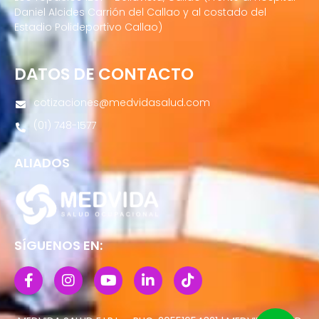
Daniel Alcides Carrión del Callao y al costado del
Estadio Polideportivo Callao)
DATOS DE CONTACTO
cotizaciones@medvidasalud.com
(01) 748-1577
ALIADOS
SÍGUENOS EN: