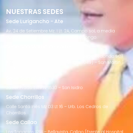
NUESTRAS SEDES
Sede Lurigancho - Ate
Av. 24 de Setiembre Mz. I Lt. 2A, Campo sol, a media
cuadra del Paradero Cabana, Carapongo.
Sede San Martín de Porres
Av. Francisco Bolognesi Nro. 101 Urb. Mesa Redonda SCT
02 (Esquina con Av. Gerardo Unger 7049) – San Martin
de Porres
Sede San Isidro
Javier Prado Este N°1530 – San Isidro
Sede Chorrillos
Calle Santa Inés Mz D3 Lt 16 – Urb. Los Cedros de
Chorrillos
Sede Callao
Los Topacios 1291 – Bellavista, Callao (Frente al Hospital