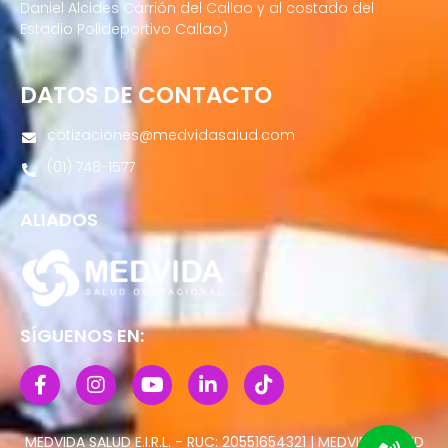
Daniel Alcides Carrión del Callao y al costado del
Estadio Polideportivo Callao)
DATOS DE CONTACTO
cotizaciones@medvidasalud.com
(01) 748-1577
ALIADOS
SÍGUENOS EN:
MEDVIDA SALUD E.I.R.L. - RUC: 20551654321 | MEDVIDA SALUD