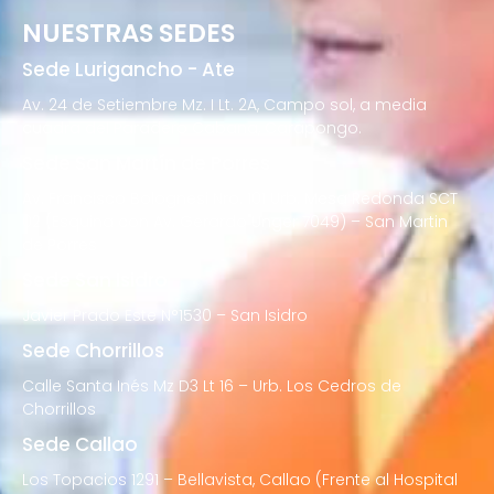
NUESTRAS SEDES
Sede Lurigancho - Ate
Av. 24 de Setiembre Mz. I Lt. 2A, Campo sol, a media
cuadra del Paradero Cabana, Carapongo.
Sede San Martín de Porres
Av. Francisco Bolognesi Nro. 101 Urb. Mesa Redonda SCT
02 (Esquina con Av. Gerardo Unger 7049) – San Martin
de Porres
Sede San Isidro
Javier Prado Este N°1530 – San Isidro
Sede Chorrillos
Calle Santa Inés Mz D3 Lt 16 – Urb. Los Cedros de
Chorrillos
Sede Callao
Los Topacios 1291 – Bellavista, Callao (Frente al Hospital