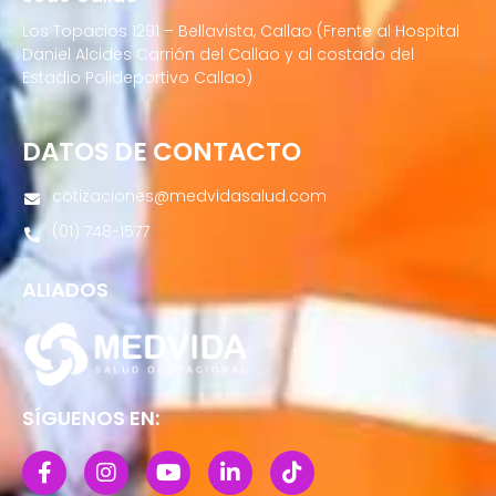
Los Topacios 1291 – Bellavista, Callao (Frente al Hospital
Daniel Alcides Carrión del Callao y al costado del
Estadio Polideportivo Callao)
DATOS DE CONTACTO
cotizaciones@medvidasalud.com
(01) 748-1577
ALIADOS
SÍGUENOS EN: