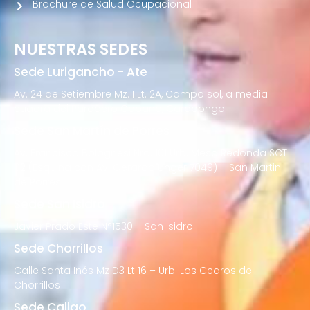
Brochure de Salud Ocupacional
NUESTRAS SEDES
Sede Lurigancho - Ate
Av. 24 de Setiembre Mz. I Lt. 2A, Campo sol, a media
cuadra del Paradero Cabana, Carapongo.
Sede San Martín de Porres
Av. Francisco Bolognesi Nro. 101 Urb. Mesa Redonda SCT
02 (Esquina con Av. Gerardo Unger 7049) – San Martin
de Porres
Sede San Isidro
Javier Prado Este N°1530 – San Isidro
Sede Chorrillos
Calle Santa Inés Mz D3 Lt 16 – Urb. Los Cedros de
Chorrillos
Sede Callao