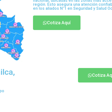
nacional, ubicadas en las zonas más acce
región. Esto asegura una atención confia
en los aliados N°1 en Seguridad y Salud O
Cotiza Aquí
ilca,
Cotiza Aq
ipo