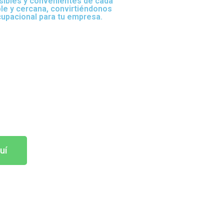
sibles y convenientes de cada
ble y cercana, convirtiéndonos
cupacional para tu empresa.
uí