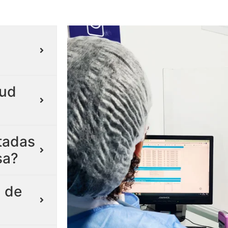
lud
itadas
sa?
 de