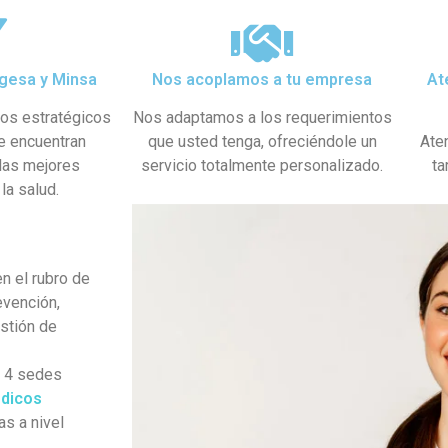
gesa y Minsa​
Nos acoplamos a tu empresa
At
dos estratégicos
Nos adaptamos a los requerimientos
se encuentran
que usted tenga, ofreciéndole un
Ate
 las mejores
servicio totalmente personalizado.
ta
la salud.
n el rubro de
evención,
estión de
s 4 sedes
dicos
as a nivel