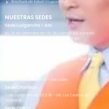
Brochure de Salud Ocupacional
NUESTRAS SEDES
Sede Lurigancho - Ate
Av. 24 de Setiembre Mz. I Lt. 2A, Campo sol, a media
cuadra del Paradero Cabana, Carapongo.
Sede San Martín de Porres
Av. Francisco Bolognesi Nro. 101 Urb. Mesa Redonda SCT
02 (Esquina con Av. Gerardo Unger 7049) – San Martin
de Porres
Sede San Isidro
Javier Prado Este N°1530 – San Isidro
Sede Chorrillos
Calle Santa Inés Mz D3 Lt 16 – Urb. Los Cedros de
Chorrillos
Sede Callao