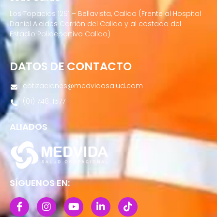
Los Topacios 1291 – Bellavista, Callao (Frente al Hospital
Daniel Alcides Carrión del Callao y al costado del
Estadio Polideportivo Callao)
DATOS DE CONTACTO
cotizaciones@medvidasalud.com
(01) 748-1577
ALIADOS
SÍGUENOS EN: