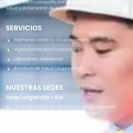
de alta especialización, comprometido con cuidar la
salud y el bienestar de tus colaboradores.
SERVICIOS
Exámenes Médicos Ocupacionales
Vigilancia Médica Ocupacional
Laboratorio Asistencial
Brochure de Salud Ocupacional
NUESTRAS SEDES
Sede Lurigancho - Ate
Av. 24 de Setiembre Mz. I Lt. 2A, Campo sol, a media
cuadra del Paradero Cabana, Carapongo.
Sede San Martín de Porres
Av. Francisco Bolognesi Nro. 101 Urb. Mesa Redonda SCT