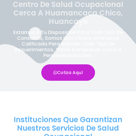
Centro De Salud Ocupacional
Cerca A Huamancaca Chico,
Huancayo
Estamos A Tu Disposición Para Todo Tipo De
Consultas, Somos Una Clínica Altamente
Calificada Para Atender Todo Tipo De
Requerimientos, Tanto A Empresas Como A
Personas Naturales.
Cotiza Aquí
Instituciones Que Garantizan
Nuestros Servicios De Salud