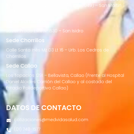
02 (Esquina con Av. Gerardo Unger 7049) – San Martin
de Porres
Sede San Isidro
Javier Prado Este N°1530 – San Isidro
Sede Chorrillos
Calle Santa Inés Mz D3 Lt 16 – Urb. Los Cedros de
Chorrillos
Sede Callao
Los Topacios 1291 – Bellavista, Callao (Frente al Hospital
Daniel Alcides Carrión del Callao y al costado del
Estadio Polideportivo Callao)
DATOS DE CONTACTO
cotizaciones@medvidasalud.com
(01) 748-1577