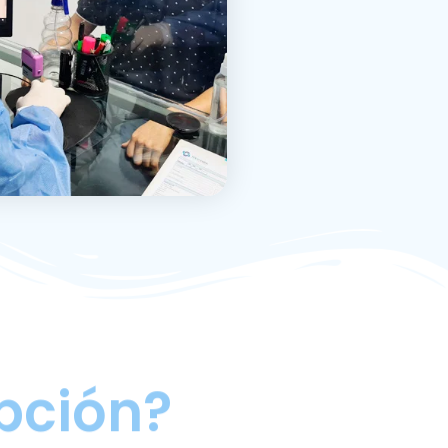
pción?