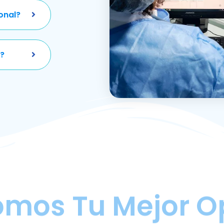
onal?
?
omos Tu Mejor O