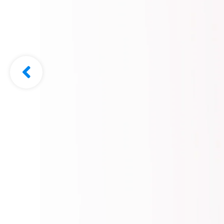
Clínica d
Ocupacio
a Ingenio
Cotiza Aquí