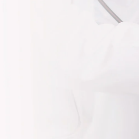
e Salud
nal cerca