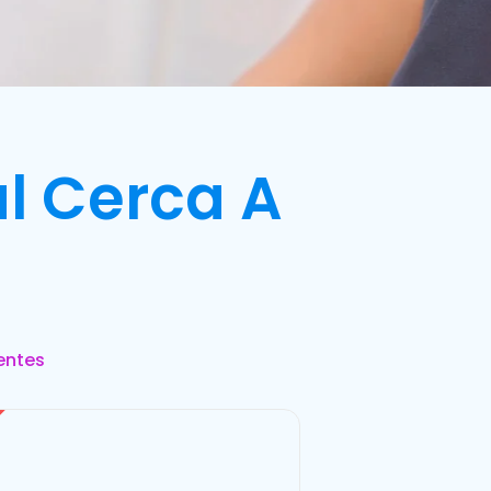
l Cerca A
entes