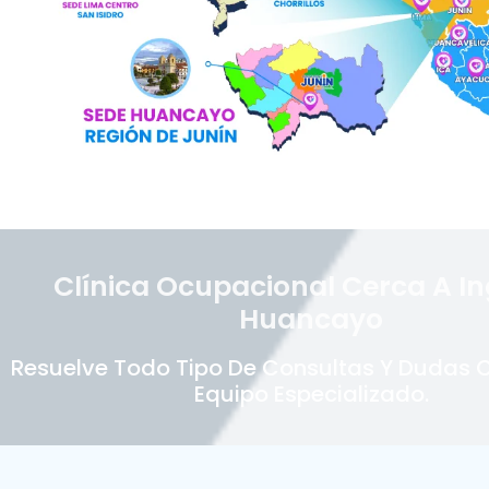
Clínica Ocupacional Cerca A In
Huancayo
Resuelve Todo Tipo De Consultas Y Dudas 
Equipo Especializado.