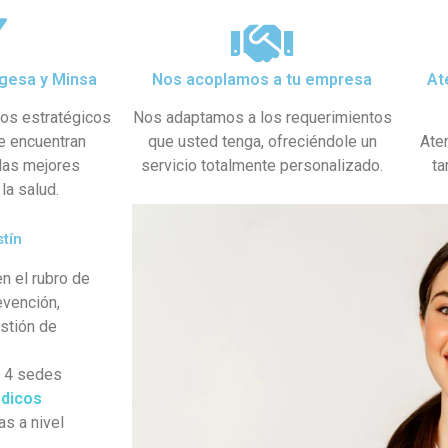
gesa y Minsa​
Nos acoplamos a tu empresa
At
dos estratégicos
Nos adaptamos a los requerimientos
se encuentran
que usted tenga, ofreciéndole un
Ate
 las mejores
servicio totalmente personalizado.
ta
la salud.
tín
n el rubro de
evención,
estión de
s 4 sedes
dicos
as a nivel