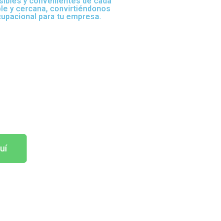
sibles y convenientes de cada
ble y cercana, convirtiéndonos
cupacional para tu empresa.
uí