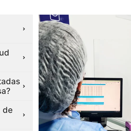
lud
itadas
sa?
 de