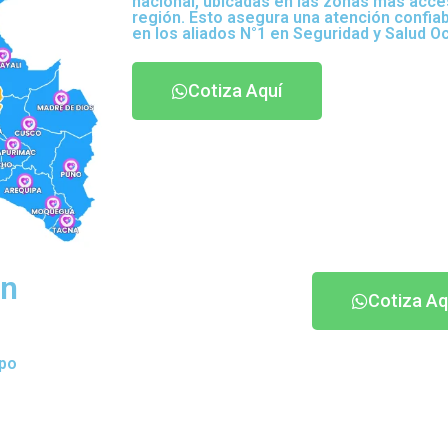
nacional, ubicadas en las zonas más acce
región. Esto asegura una atención confia
en los aliados N°1 en Seguridad y Salud O
Cotiza Aquí
an
Cotiza Aq
ipo