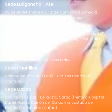
Sede Lurigancho - Ate
Av. 24 de Setiembre Mz. I Lt. 2A, Campo sol, a media
cuadra del Paradero Cabana, Carapongo.
Sede San Martín de Porres
Av. Francisco Bolognesi Nro. 101 Urb. Mesa Redonda SCT
02 (Esquina con Av. Gerardo Unger 7049) – San Martin
de Porres
Sede San Isidro
Javier Prado Este N°1530 – San Isidro
Sede Chorrillos
Calle Santa Inés Mz D3 Lt 16 – Urb. Los Cedros de
Chorrillos
Sede Callao
Los Topacios 1291 – Bellavista, Callao (Frente al Hospital
Daniel Alcides Carrión del Callao y al costado del
Estadio Polideportivo Callao)