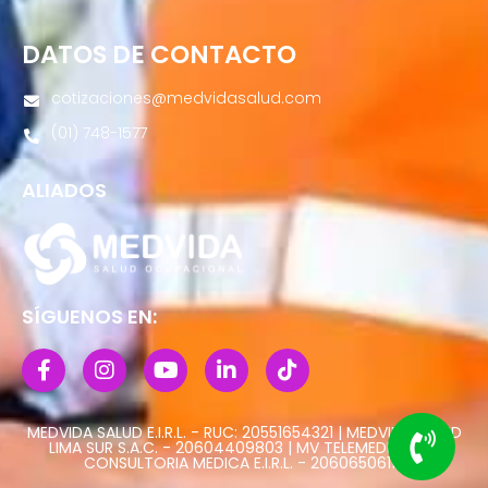
DATOS DE CONTACTO
cotizaciones@medvidasalud.com
(01) 748-1577
ALIADOS
SÍGUENOS EN:
MEDVIDA SALUD E.I.R.L. - RUC: 20551654321 | MEDVIDA SALUD
LIMA SUR S.A.C. - 20604409803 | MV TELEMEDICINA Y
CONSULTORIA MEDICA E.I.R.L. - 20606506113