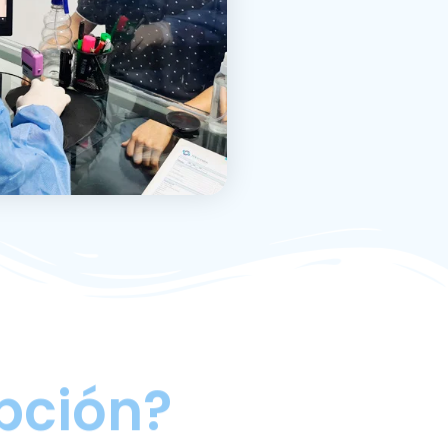
pción?