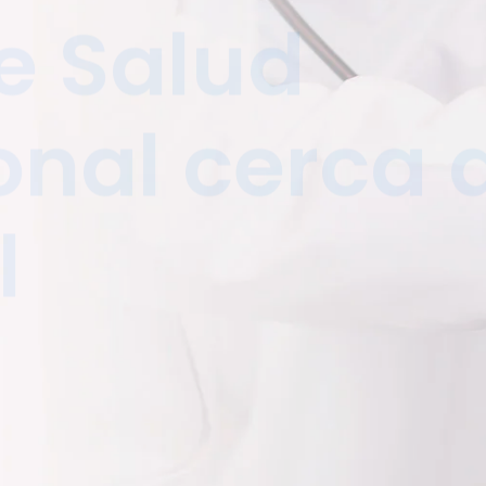
e Salud
nal cerca 
l