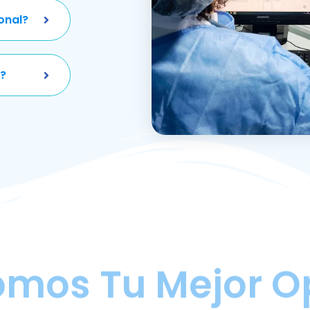
onal?
?
omos Tu Mejor O