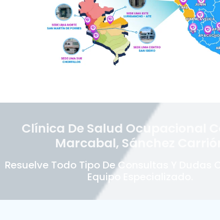
Clínica De Salud Ocupacional C
Marcabal, Sánchez Carrió
Resuelve Todo Tipo De Consultas Y Dudas 
Equipo Especializado.