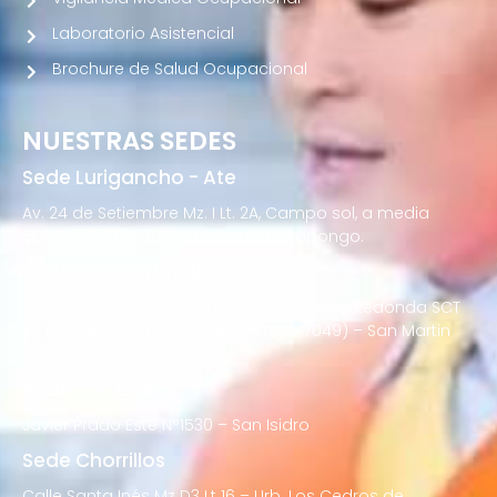
Laboratorio Asistencial
Brochure de Salud Ocupacional
NUESTRAS SEDES
Sede Lurigancho - Ate
Av. 24 de Setiembre Mz. I Lt. 2A, Campo sol, a media
cuadra del Paradero Cabana, Carapongo.
Sede San Martín de Porres
Av. Francisco Bolognesi Nro. 101 Urb. Mesa Redonda SCT
02 (Esquina con Av. Gerardo Unger 7049) – San Martin
de Porres
Sede San Isidro
Javier Prado Este N°1530 – San Isidro
Sede Chorrillos
Calle Santa Inés Mz D3 Lt 16 – Urb. Los Cedros de