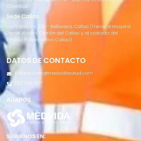
Chorrillos
Sede Callao
Los Topacios 1291 – Bellavista, Callao (Frente al Hospital
Daniel Alcides Carrión del Callao y al costado del
Estadio Polideportivo Callao)
DATOS DE CONTACTO
cotizaciones@medvidasalud.com
(01) 748-1577
ALIADOS
SÍGUENOS EN: