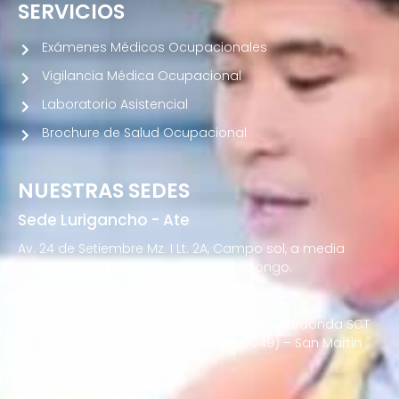
SERVICIOS
Exámenes Médicos Ocupacionales
Vigilancia Médica Ocupacional
Laboratorio Asistencial
Brochure de Salud Ocupacional
NUESTRAS SEDES
Sede Lurigancho - Ate
Av. 24 de Setiembre Mz. I Lt. 2A, Campo sol, a media
cuadra del Paradero Cabana, Carapongo.
Sede San Martín de Porres
Av. Francisco Bolognesi Nro. 101 Urb. Mesa Redonda SCT
02 (Esquina con Av. Gerardo Unger 7049) – San Martin
de Porres
Sede San Isidro