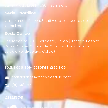
Javier Prado Este N°1530 – San Isidro
Sede Chorrillos
Calle Santa Inés Mz D3 Lt 16 – Urb. Los Cedros de
Chorrillos
Sede Callao
Los Topacios 1291 – Bellavista, Callao (Frente al Hospital
Daniel Alcides Carrión del Callao y al costado del
Estadio Polideportivo Callao)
DATOS DE CONTACTO
cotizaciones@medvidasalud.com
(01) 748-1577
ALIADOS