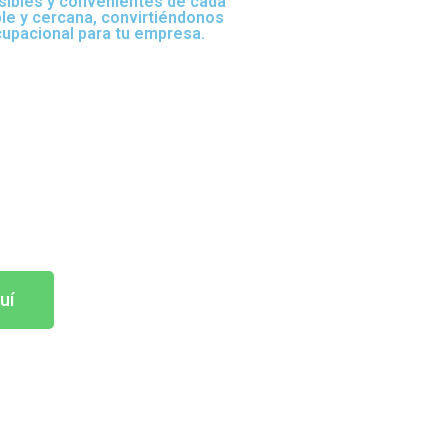
sibles y convenientes de cada
ble y cercana, convirtiéndonos
cupacional para tu empresa.
uí