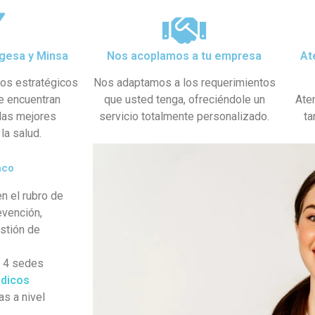
gesa y Minsa​
Nos acoplamos a tu empresa
At
dos estratégicos
Nos adaptamos a los requerimientos
se encuentran
que usted tenga, ofreciéndole un
Ate
 las mejores
servicio totalmente personalizado.
ta
la salud.
aco
n el rubro de
evención,
estión de
s 4 sedes
dicos
as a nivel