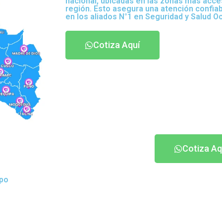
nacional, ubicadas en las zonas más acce
región. Esto asegura una atención confia
en los aliados N°1 en Seguridad y Salud O
Cotiza Aquí
Cotiza Aq
ipo