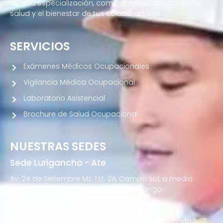
de alta especialización, comprometido con cuidar la
salud y el bienestar de tus colaboradores.
SERVICIOS
Exámenes Médicos Ocupacionales
Vigilancia Médica Ocupacional
Laboratorio Asistencial
Brochure de Salud Ocupacional
NUESTRAS SEDES
Sede Lurigancho - Ate
Av. 24 de Setiembre Mz. I Lt. 2A, Campo sol, a media
cuadra del Paradero Cabana, Carapongo.
Sede San Martín de Porres
Av. Francisco Bolognesi Nro. 101 Urb. Mesa Redonda SCT