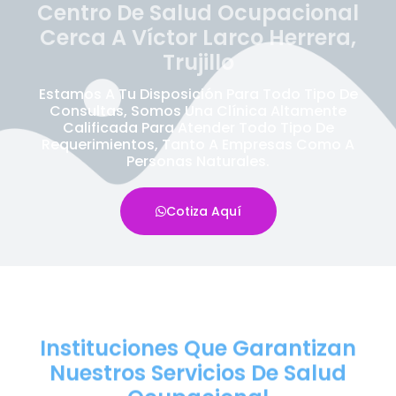
Centro De Salud Ocupacional
Cerca A Víctor Larco Herrera,
Trujillo
Estamos A Tu Disposición Para Todo Tipo De
Consultas, Somos Una Clínica Altamente
Calificada Para Atender Todo Tipo De
Requerimientos, Tanto A Empresas Como A
Personas Naturales.
Cotiza Aquí
Instituciones Que Garantizan
Nuestros Servicios De Salud