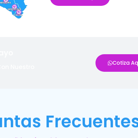
layo
Cotiza Aq
Con Nuestro
untas Frecuente