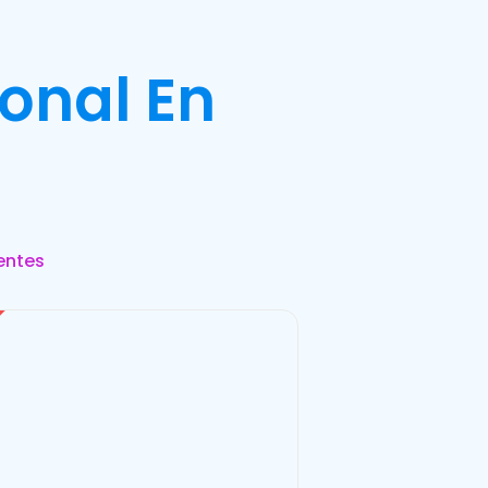
ional En
entes