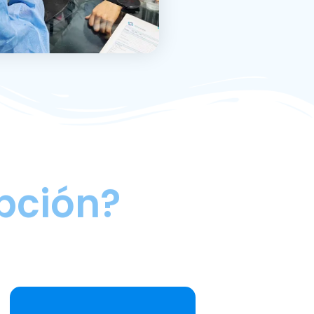
pción?