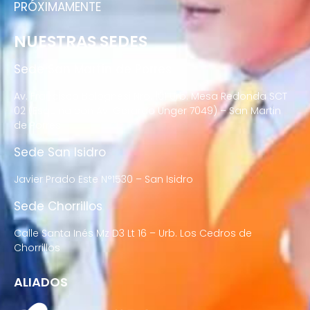
PRÓXIMAMENTE
NUESTRAS SEDES
Sede San Martín de Porres
Av. Francisco Bolognesi Nro. 101 Urb. Mesa Redonda SCT
02 (Esquina con Av. Gerardo Unger 7049) – San Martin
de Porres
Sede San Isidro
Javier Prado Este N°1530 – San Isidro
Sede Chorrillos
Calle Santa Inés Mz D3 Lt 16 – Urb. Los Cedros de
Chorrillos
ALIADOS