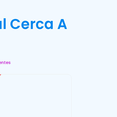
l Cerca A
entes