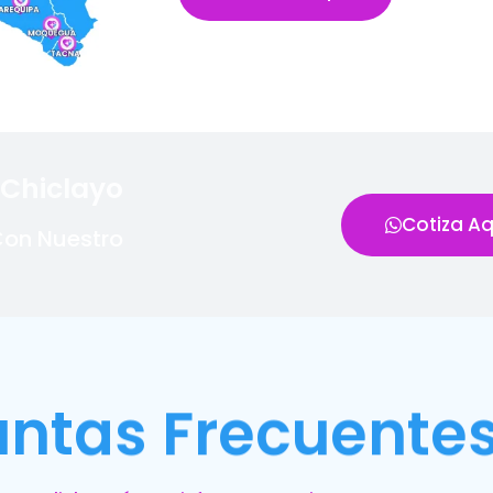
 Chiclayo
Cotiza Aq
Con Nuestro
untas Frecuente