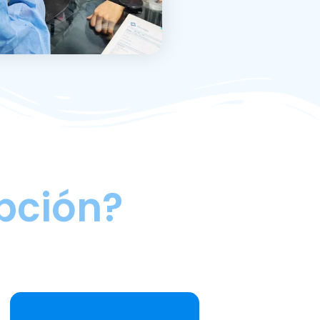
pción?