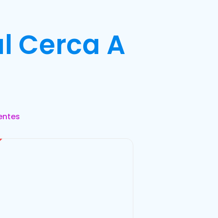
l Cerca A
entes