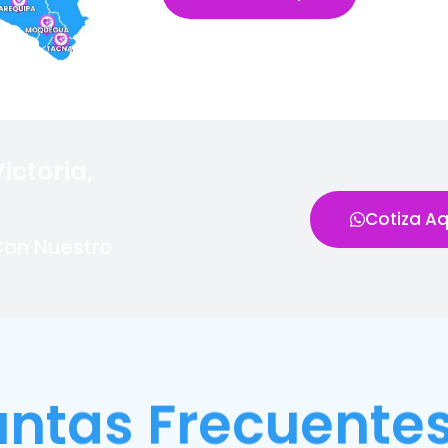
ictoria,
Cotiza Aq
Con Nuestro
untas Frecuente