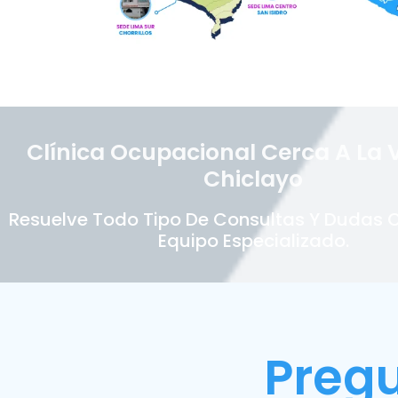
Clínica Ocupacional Cerca A La V
Chiclayo
Resuelve Todo Tipo De Consultas Y Dudas 
Equipo Especializado.
Preg