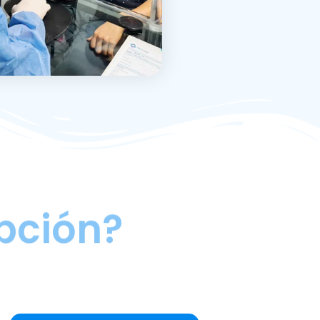
pción?