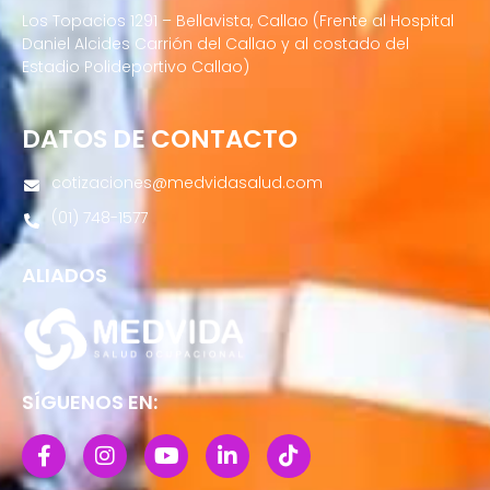
Los Topacios 1291 – Bellavista, Callao (Frente al Hospital
Daniel Alcides Carrión del Callao y al costado del
Estadio Polideportivo Callao)
DATOS DE CONTACTO
cotizaciones@medvidasalud.com
(01) 748-1577
ALIADOS
SÍGUENOS EN: