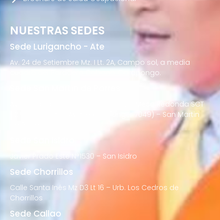
NUESTRAS SEDES
Sede Lurigancho - Ate
Av. 24 de Setiembre Mz. I Lt. 2A, Campo sol, a media
cuadra del Paradero Cabana, Carapongo.
Sede San Martín de Porres
Av. Francisco Bolognesi Nro. 101 Urb. Mesa Redonda SCT
02 (Esquina con Av. Gerardo Unger 7049) – San Martin
de Porres
Sede San Isidro
Javier Prado Este N°1530 – San Isidro
Sede Chorrillos
Calle Santa Inés Mz D3 Lt 16 – Urb. Los Cedros de
Chorrillos
Sede Callao