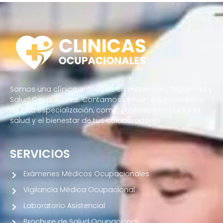
Somos una clínica enfocada en Prevención, Seguridad y
Salud Ocupacional. Contamos con un equipo médico
de alta especialización, comprometido con cuidar la
salud y el bienestar de tus colaboradores.
SERVICIOS
Exámenes Médicos Ocupacionales
Vigilancia Médica Ocupacional
Laboratorio Asistencial
Brochure de Salud Ocupacional