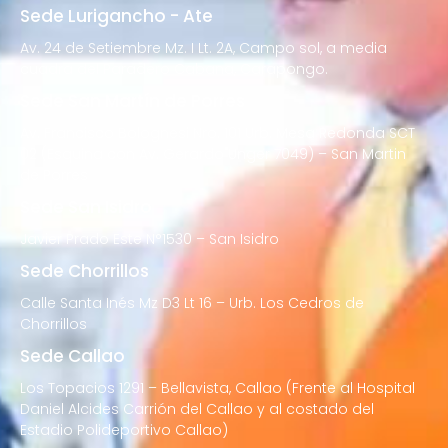
Sede Lurigancho - Ate
Av. 24 de Setiembre Mz. I Lt. 2A, Campo sol, a media
cuadra del Paradero Cabana, Carapongo.
Sede San Martín de Porres
Av. Francisco Bolognesi Nro. 101 Urb. Mesa Redonda SCT
02 (Esquina con Av. Gerardo Unger 7049) – San Martin
de Porres
Sede San Isidro
Javier Prado Este N°1530 – San Isidro
Sede Chorrillos
Calle Santa Inés Mz D3 Lt 16 – Urb. Los Cedros de
Chorrillos
Sede Callao
Los Topacios 1291 – Bellavista, Callao (Frente al Hospital
Daniel Alcides Carrión del Callao y al costado del
Estadio Polideportivo Callao)