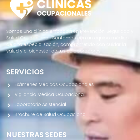
Somos una clínica enfocada en Prevención, Seguridad y
Salud Ocupacional. Contamos con un equipo médico
de alta especialización, comprometido con cuidar la
salud y el bienestar de tus colaboradores.
SERVICIOS
Exámenes Médicos Ocupacionales
Vigilancia Médica Ocupacional
Laboratorio Asistencial
Brochure de Salud Ocupacional
NUESTRAS SEDES