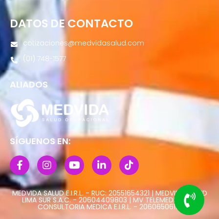
DATOS DE CONTACTO
cotizaciones@medvidasalud.com
(01) 748-1577
ALIADOS
SÍGUENOS EN:
MEDVIDA SALUD E.I.R.L. - RUC: 20551654321 | MEDVIDA SALUD
LIMA SUR S.A.C. - 20604409803 | MV TELEMEDICINA Y
CONSULTORIA MEDICA E.I.R.L. - 20606506113