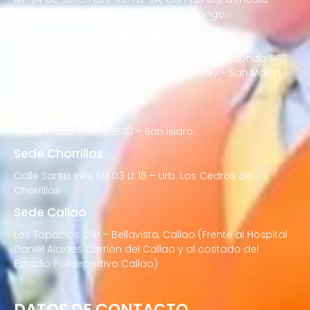
cuadra del Paradero Cabana, Carapongo.
Sede San Martín de Porres
Av. Francisco Bolognesi Nro. 101 Urb. Mesa Redonda SCT
02 (Esquina con Av. Gerardo Unger 7049) – San Martin
de Porres
Sede San Isidro
Javier Prado Este N°1530 – San Isidro
Sede Chorrillos
Calle Santa Inés Mz D3 Lt 16 – Urb. Los Cedros de
Chorrillos
Sede Callao
Los Topacios 1291 – Bellavista, Callao (Frente al Hospital
Daniel Alcides Carrión del Callao y al costado del
Estadio Polideportivo Callao)
DATOS DE CONTACTO