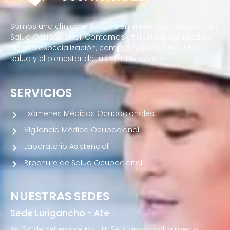
Somos una clínica enfocada en Prevención, Seguridad y
Salud Ocupacional. Contamos con un equipo médico
de alta especialización, comprometido con cuidar la
salud y el bienestar de tus colaboradores.
SERVICIOS
Exámenes Médicos Ocupacionales
Vigilancia Médica Ocupacional
Laboratorio Asistencial
Brochure de Salud Ocupacional
NUESTRAS SEDES
Sede Lurigancho - Ate
Av. 24 de Setiembre Mz. I Lt. 2A, Campo sol, a media