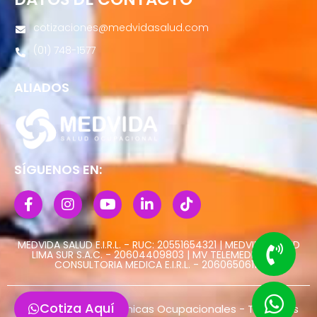
cotizaciones@medvidasalud.com
(01) 748-1577
ALIADOS
SÍGUENOS EN:
MEDVIDA SALUD E.I.R.L. - RUC: 20551654321 | MEDVIDA SALUD
LIMA SUR S.A.C. - 20604409803 | MV TELEMEDICINA Y
CONSULTORIA MEDICA E.I.R.L. - 20606506113
Cotiza Aquí
@ Copyright 2022 Clinicas Ocupacionales - Todos los