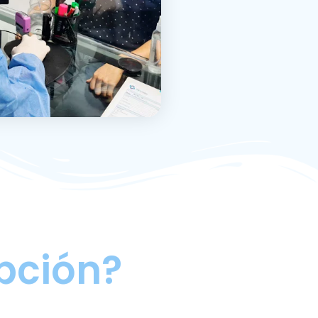
pción?