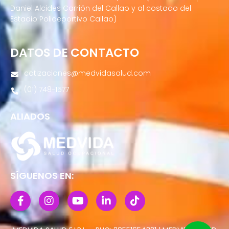
Daniel Alcides Carrión del Callao y al costado del
Estadio Polideportivo Callao)
DATOS DE CONTACTO
cotizaciones@medvidasalud.com
(01) 748-1577
ALIADOS
SÍGUENOS EN: