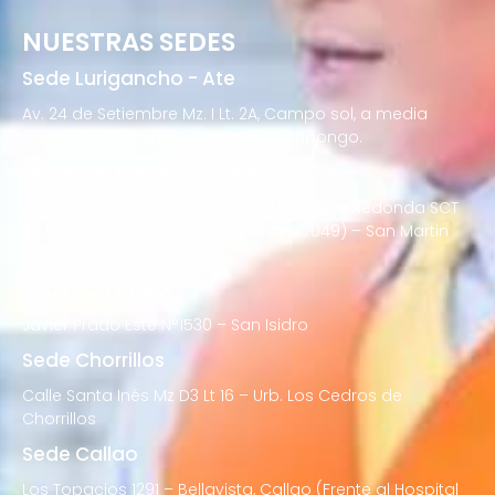
NUESTRAS SEDES
Sede Lurigancho - Ate
Av. 24 de Setiembre Mz. I Lt. 2A, Campo sol, a media
cuadra del Paradero Cabana, Carapongo.
Sede San Martín de Porres
Av. Francisco Bolognesi Nro. 101 Urb. Mesa Redonda SCT
02 (Esquina con Av. Gerardo Unger 7049) – San Martin
de Porres
Sede San Isidro
Javier Prado Este N°1530 – San Isidro
Sede Chorrillos
Calle Santa Inés Mz D3 Lt 16 – Urb. Los Cedros de
Chorrillos
Sede Callao
Los Topacios 1291 – Bellavista, Callao (Frente al Hospital