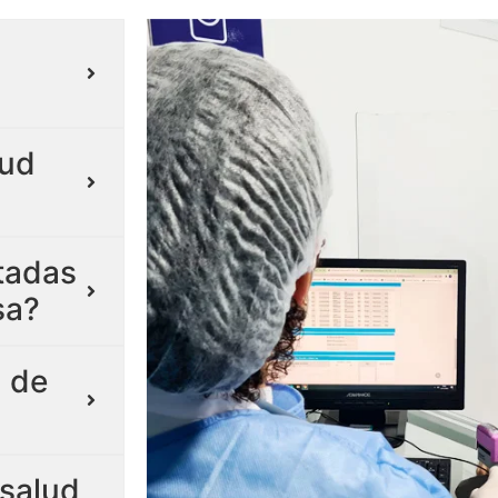
lud
itadas
sa?
 de
salud