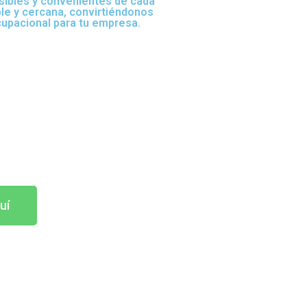
sibles y convenientes de cada
ble y cercana, convirtiéndonos
cupacional para tu empresa.
uí