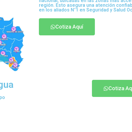
nacional, ubicadas en las zonas más acce
región. Esto asegura una atención confia
en los aliados N°1 en Seguridad y Salud O
Cotiza Aquí
gua
Cotiza Aq
ipo