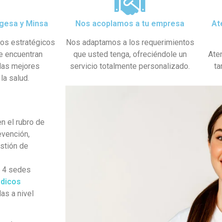
gesa y Minsa​
Nos acoplamos a tu empresa
At
dos estratégicos
Nos adaptamos a los requerimientos
se encuentran
que usted tenga, ofreciéndole un
Ate
 las mejores
servicio totalmente personalizado.
ta
la salud.
n el rubro de
evención,
estión de
s 4 sedes
dicos
as a nivel