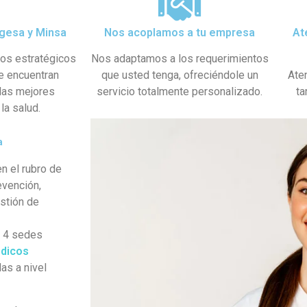
gesa y Minsa​
Nos acoplamos a tu empresa
At
dos estratégicos
Nos adaptamos a los requerimientos
se encuentran
que usted tenga, ofreciéndole un
Ate
 las mejores
servicio totalmente personalizado.
ta
la salud.
a
n el rubro de
evención,
estión de
s 4 sedes
dicos
as a nivel