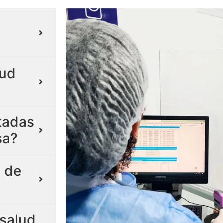
lud
itadas
sa?
 de
salud