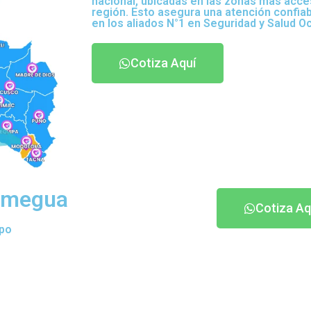
nacional, ubicadas en las zonas más acce
región. Esto asegura una atención confia
en los aliados N°1 en Seguridad y Salud O
Cotiza Aquí
Samegua
Cotiza Aq
ipo