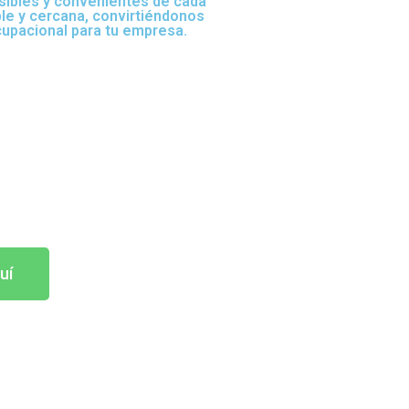
sibles y convenientes de cada
ble y cercana, convirtiéndonos
cupacional para tu empresa.
uí