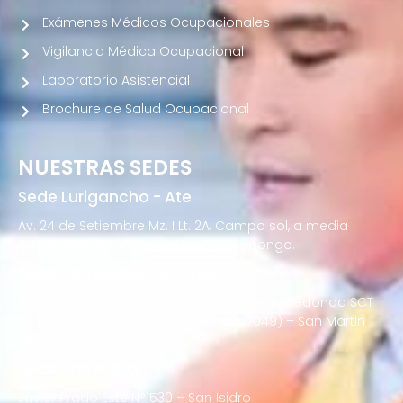
Exámenes Médicos Ocupacionales
Vigilancia Médica Ocupacional
Laboratorio Asistencial
Brochure de Salud Ocupacional
NUESTRAS SEDES
Sede Lurigancho - Ate
Av. 24 de Setiembre Mz. I Lt. 2A, Campo sol, a media
cuadra del Paradero Cabana, Carapongo.
Sede San Martín de Porres
Av. Francisco Bolognesi Nro. 101 Urb. Mesa Redonda SCT
02 (Esquina con Av. Gerardo Unger 7049) – San Martin
de Porres
Sede San Isidro
Javier Prado Este N°1530 – San Isidro