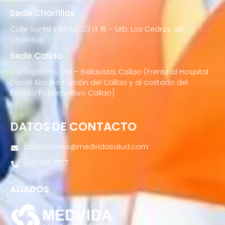
Sede Chorrillos
Calle Santa Inés Mz D3 Lt 16 – Urb. Los Cedros de
Chorrillos
Sede Callao
Los Topacios 1291 – Bellavista, Callao (Frente al Hospital
Daniel Alcides Carrión del Callao y al costado del
Estadio Polideportivo Callao)
DATOS DE CONTACTO
cotizaciones@medvidasalud.com
(01) 748-1577
ALIADOS