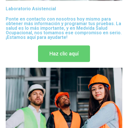
Laboratorio Asistencial
Ponte en contacto con nosotros hoy mismo para
obtener más información y programar tus pruebas. La
salud es lo más importante, y en Medvida Salud
Ocupacional, nos tomamos ese compromiso en serio.
¡Estamos aquí para ayudarte!
Haz clic aquí