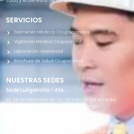
salud y el bienestar de tus colaboradores.
SERVICIOS
Exámenes Médicos Ocupacionales
Vigilancia Médica Ocupacional
Laboratorio Asistencial
Brochure de Salud Ocupacional
NUESTRAS SEDES
Sede Lurigancho - Ate
Av. 24 de Setiembre Mz. I Lt. 2A, Campo sol, a media
cuadra del Paradero Cabana, Carapongo.
Sede San Martín de Porres
Av. Francisco Bolognesi Nro. 101 Urb. Mesa Redonda SCT
02 (Esquina con Av. Gerardo Unger 7049) – San Martin