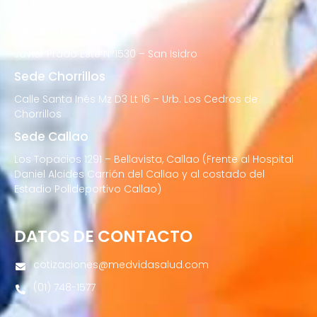
de Porres
Sede San Isidro
Javier Prado Este N°1530 – San Isidro
Sede Chorrillos
Calle Santa Inés Mz D3 Lt 16 – Urb. Los Cedros de
Chorrillos
Sede Callao
Los Topacios 1291 – Bellavista, Callao (Frente al Hospital
Daniel Alcides Carrión del Callao y al costado del
Estadio Polideportivo Callao)
DATOS DE CONTACTO
cotizaciones@medvidasalud.com
(01) 748-1577