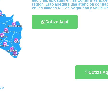
nacional, ubicadas en las zonas más acce
región. Esto asegura una atención confia
en los aliados N°1 en Seguridad y Salud O
Cotiza Aquí
Cotiza Aq
ipo