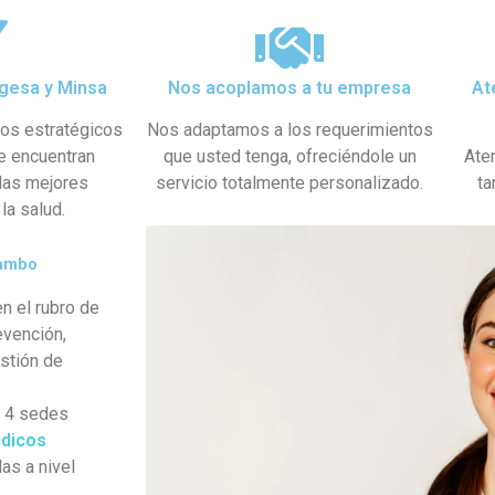
gesa y Minsa​
Nos acoplamos a tu empresa
At
dos estratégicos
Nos adaptamos a los requerimientos
se encuentran
que usted tenga, ofreciéndole un
Ate
 las mejores
servicio totalmente personalizado.
ta
la salud.
tambo
n el rubro de
evención,
estión de
s 4 sedes
dicos
as a nivel