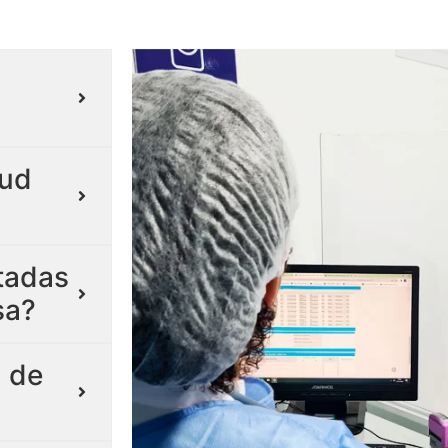
lud
itadas
sa?
 de