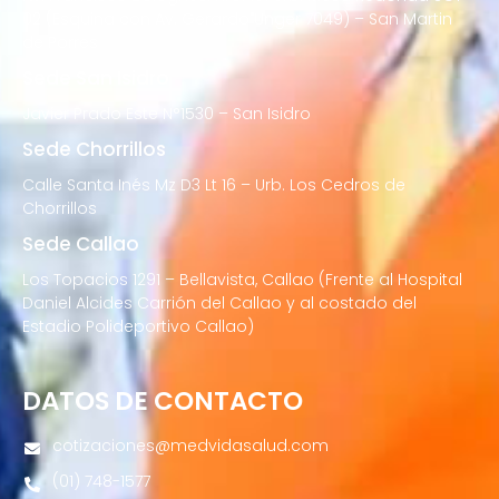
02 (Esquina con Av. Gerardo Unger 7049) – San Martin
de Porres
Sede San Isidro
Javier Prado Este N°1530 – San Isidro
Sede Chorrillos
Calle Santa Inés Mz D3 Lt 16 – Urb. Los Cedros de
Chorrillos
Sede Callao
Los Topacios 1291 – Bellavista, Callao (Frente al Hospital
Daniel Alcides Carrión del Callao y al costado del
Estadio Polideportivo Callao)
DATOS DE CONTACTO
cotizaciones@medvidasalud.com
(01) 748-1577