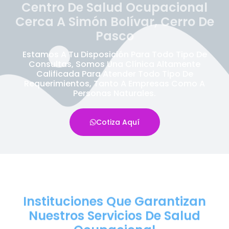
Centro De Salud Ocupacional
Cerca A Simón Bolívar, Cerro De
Pasco
Estamos A Tu Disposición Para Todo Tipo De
Consultas, Somos Una Clínica Altamente
Calificada Para Atender Todo Tipo De
Requerimientos, Tanto A Empresas Como A
Personas Naturales.
Cotiza Aquí
Instituciones Que Garantizan
Nuestros Servicios De Salud