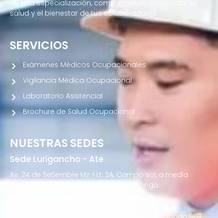
de alta especialización, comprometido con cuidar la
salud y el bienestar de tus colaboradores.
SERVICIOS
Exámenes Médicos Ocupacionales
Vigilancia Médica Ocupacional
Laboratorio Asistencial
Brochure de Salud Ocupacional
NUESTRAS SEDES
Sede Lurigancho - Ate
Av. 24 de Setiembre Mz. I Lt. 2A, Campo sol, a media
cuadra del Paradero Cabana, Carapongo.
Sede San Martín de Porres
Av. Francisco Bolognesi Nro. 101 Urb. Mesa Redonda SCT