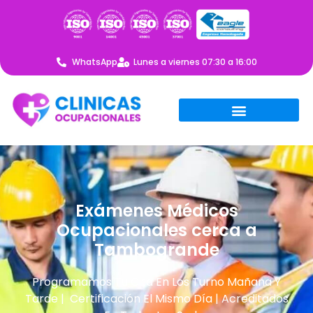
WhatsApp
Lunes a viernes 07:30 a 16:00
Exámenes Médicos
Ocupacionales cerca a
Tambogrande
Programamos Tu Cita En Los Turno Mañana Y
Tarde | Certificación El Mismo Día | Acreditados