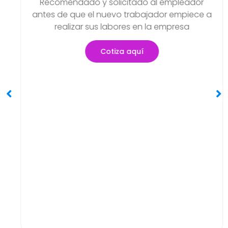
Examen Médico Ocupacional
Periódicos O Anuales
or
Objetivo de poder detectar si existen
ce a
problemas de salud que se hayan podi
generar en el transcurso de sus activida
Cotiza aquí