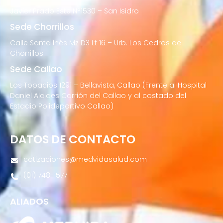
Javier Prado Este N°1530 – San Isidro
Sede Chorrillos
Calle Santa Inés Mz D3 Lt 16 – Urb. Los Cedros de
Chorrillos
Sede Callao
Los Topacios 1291 – Bellavista, Callao (Frente al Hospital
Daniel Alcides Carrión del Callao y al costado del
Estadio Polideportivo Callao)
DATOS DE CONTACTO
cotizaciones@medvidasalud.com
(01) 748-1577
ALIADOS