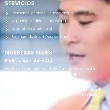
SERVICIOS
Exámenes Médicos Ocupacionales
Vigilancia Médica Ocupacional
Laboratorio Asistencial
Brochure de Salud Ocupacional
NUESTRAS SEDES
Sede Lurigancho - Ate
Av. 24 de Setiembre Mz. I Lt. 2A, Campo sol, a media
cuadra del Paradero Cabana, Carapongo.
Sede San Martín de Porres
Av. Francisco Bolognesi Nro. 101 Urb. Mesa Redonda SCT
02 (Esquina con Av. Gerardo Unger 7049) – San Martin
de Porres
Sede San Isidro