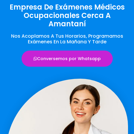
Empresa De Exámenes Médicos
Ocupacionales Cerca A
Amantaní
Nos Acoplamos A Tus Horarios, Programamos
Exámenes En La Mañana Y Tarde
Conversemos por Whatsapp