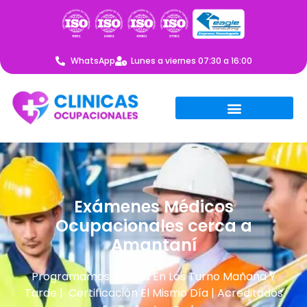
WhatsApp
Lunes a viernes 07:30 a 16:00
Exámenes Médicos
Ocupacionales cerca a
Amantaní
Programamos Tu Cita En Los Turno Mañana Y
Tarde | Certificación El Mismo Día | Acreditados