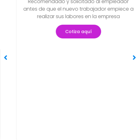
Examen Médico Ocupacion
o
Periódicos O Anuales
dor
Objetivo de poder detectar si exist
ece a
problemas de salud que se hayan po
generar en el transcurso de sus activi
Cotiza aquí