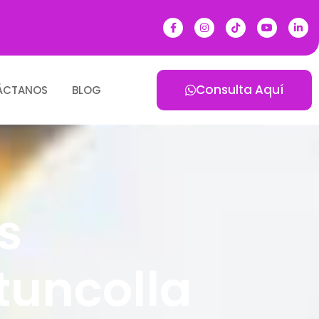
Consulta Aquí
ÁCTANOS
BLOG
s
tuncolla