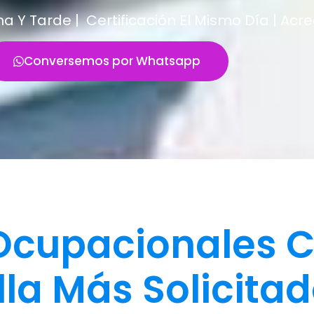
Y Tarde | Certificación El Mismo Día | Acr
Conversemos por Whatsapp
cupacionales C
la Más Solicita