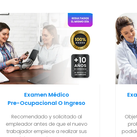
Examen Médico Ocupacional
Ex
Periódicos O Anuales
Para
Objetivo de poder detectar si existen
problemas de salud que se hayan
Ma
podido generar en el transcurso de sus
final