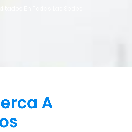
editados En Todas Las Sedes
erca A
dos