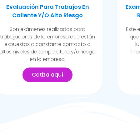
Examen Médico Ocupacional De
Exam
Reincorporación Laboral
Camb
Este examen se realiza al colaborador
Se ll
que se incorpora a la organización
de la
luego de haber sufrido alguna
funci
incapacidad temporal propia del
posib
trabajo.
Cotiza aquí