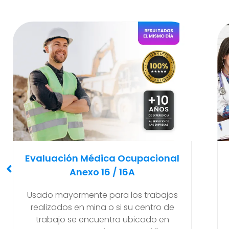
Examen Médico
Pre-Ocupacional O Ingreso
Recomendado y solicitado al
empleador antes de que el nuevo
trabajador empiece a realizar sus