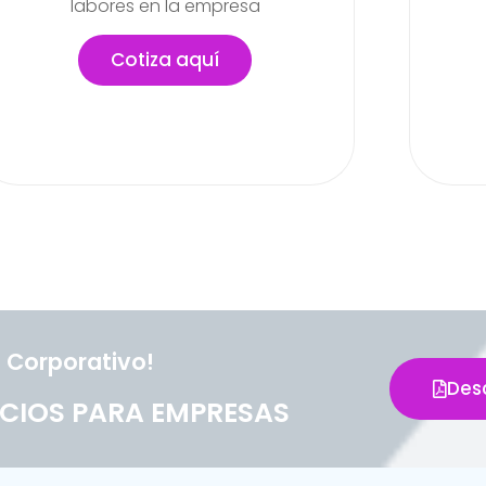
actividades
lab
pued
Cotiza aquí
 Corporativo!
Des
CIOS PARA EMPRESAS