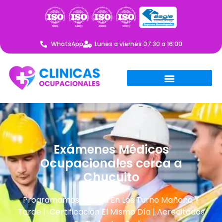
WhatsApp
Lunes a viernes 07:30 a 16:00
Exámenes Médicos
Ocupacionales cerca a
Chucuito
Programamos Tu Cita En Los Turno Mañana Y
Tarde | Certificación El Mismo Día | Acreditados