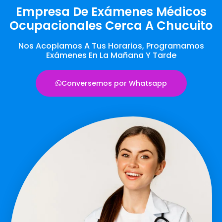
Empresa De Exámenes Médicos
Ocupacionales Cerca A Chucuito
Nos Acoplamos A Tus Horarios, Programamos
Exámenes En La Mañana Y Tarde
Conversemos por Whatsapp