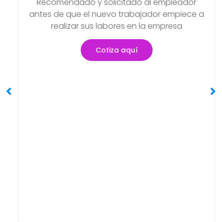
Examen Médico Ocupacional
Periódicos O Anuales
Objetivo de poder detectar si existen
 a
problemas de salud que se hayan podid
generar en el transcurso de sus actividad
Cotiza aquí