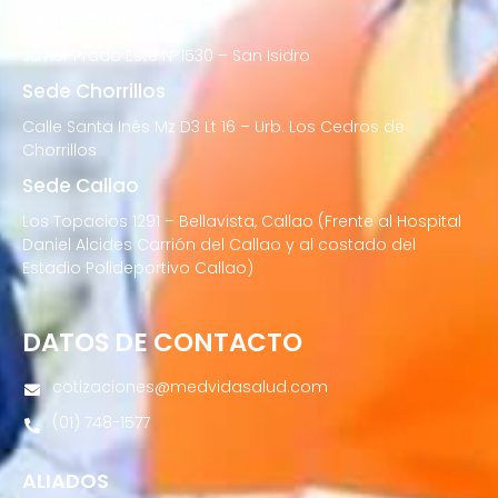
Sede San Isidro
Javier Prado Este N°1530 – San Isidro
Sede Chorrillos
Calle Santa Inés Mz D3 Lt 16 – Urb. Los Cedros de
Chorrillos
Sede Callao
Los Topacios 1291 – Bellavista, Callao (Frente al Hospital
Daniel Alcides Carrión del Callao y al costado del
Estadio Polideportivo Callao)
DATOS DE CONTACTO
cotizaciones@medvidasalud.com
(01) 748-1577
ALIADOS