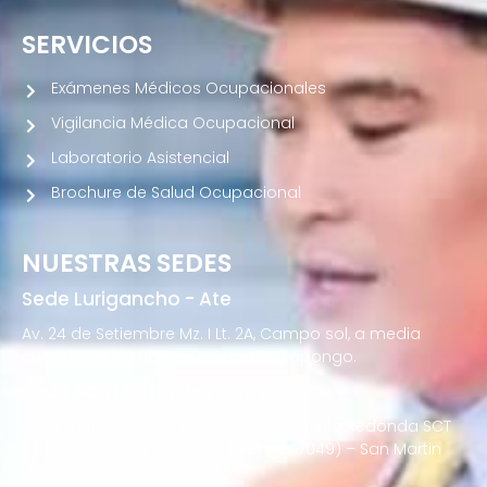
SERVICIOS
Exámenes Médicos Ocupacionales
Vigilancia Médica Ocupacional
Laboratorio Asistencial
Brochure de Salud Ocupacional
NUESTRAS SEDES
Sede Lurigancho - Ate
Av. 24 de Setiembre Mz. I Lt. 2A, Campo sol, a media
cuadra del Paradero Cabana, Carapongo.
Sede San Martín de Porres
Av. Francisco Bolognesi Nro. 101 Urb. Mesa Redonda SCT
02 (Esquina con Av. Gerardo Unger 7049) – San Martin
de Porres