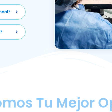
onal?
?
omos Tu Mejor O