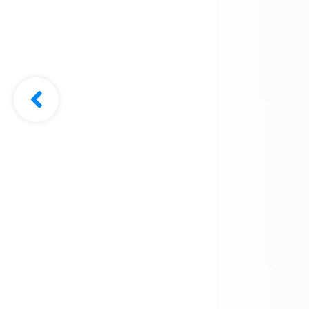
Clínica d
Ocupacio
Pichacan
Cotiza Aquí