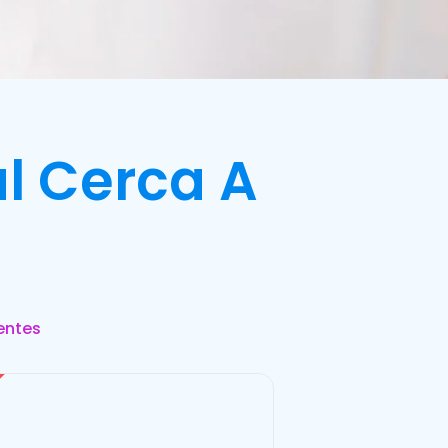
l Cerca A
entes