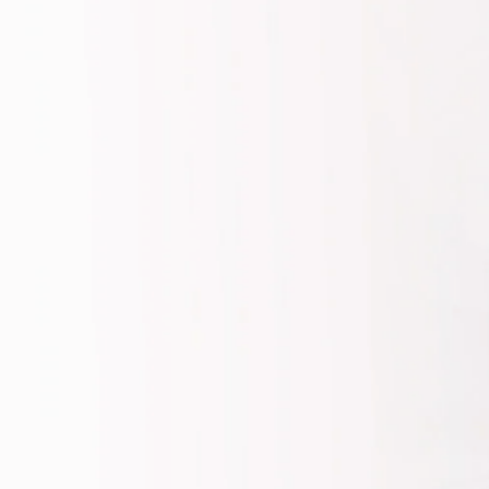
e Salud
nal cerca 
i