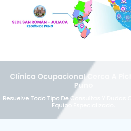
Clínica Ocupacional Cerca A Pic
Puno
Resuelve Todo Tipo De Consultas Y Dudas 
Equipo Especializado.