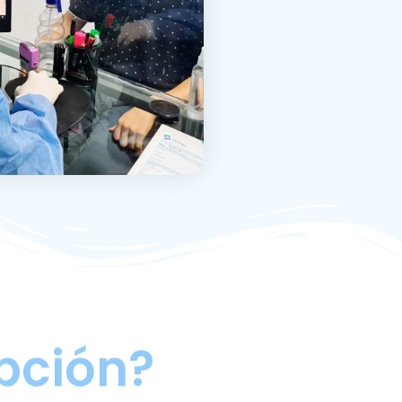
pción?