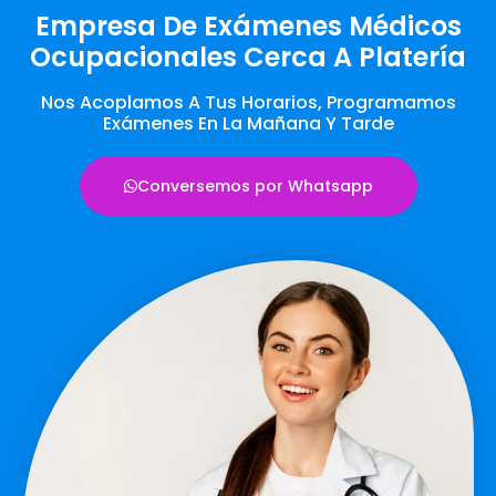
Empresa De Exámenes Médicos
Ocupacionales Cerca A Platería
Nos Acoplamos A Tus Horarios, Programamos
Exámenes En La Mañana Y Tarde
Conversemos por Whatsapp