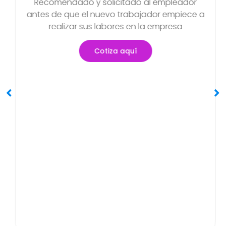
Examen Médico Ocupacional
Periódicos O Anuales
Objetivo de poder detectar si existen
 a
problemas de salud que se hayan podid
generar en el transcurso de sus actividad
Cotiza aquí