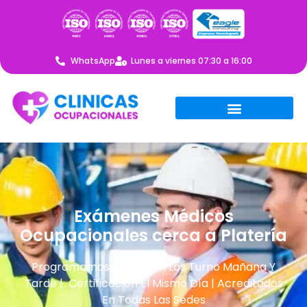
WhatsApp
Lunes a viernes 07:30 a 16:00
Exámenes Médicos
Ocupacionales cerca a Platería
Programamos Tu Cita En Los Turno Mañana Y
Tarde | Certificación El Mismo Día | Acreditados
En Todas Las Sedes