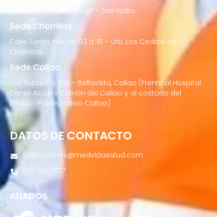
Javier Prado Este N°1530 – San Isidro
Sede Chorrillos
Calle Santa Inés Mz D3 Lt 16 – Urb. Los Cedros de
Chorrillos
Sede Callao
Los Topacios 1291 – Bellavista, Callao (Frente al Hospital
Daniel Alcides Carrión del Callao y al costado del
Estadio Polideportivo Callao)
DATOS DE CONTACTO
cotizaciones@medvidasalud.com
(01) 748-1577
ALIADOS