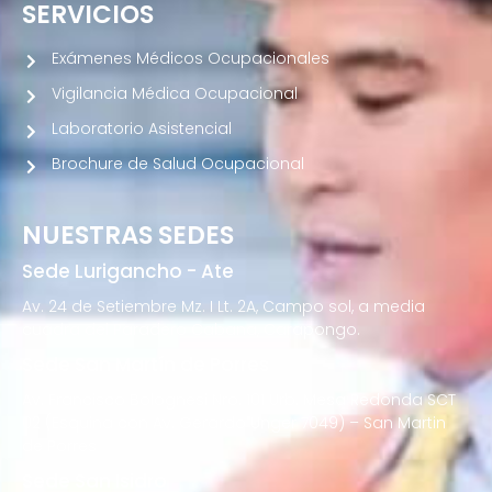
SERVICIOS
Exámenes Médicos Ocupacionales
Vigilancia Médica Ocupacional
Laboratorio Asistencial
Brochure de Salud Ocupacional
NUESTRAS SEDES
Sede Lurigancho - Ate
Av. 24 de Setiembre Mz. I Lt. 2A, Campo sol, a media
cuadra del Paradero Cabana, Carapongo.
Sede San Martín de Porres
Av. Francisco Bolognesi Nro. 101 Urb. Mesa Redonda SCT
02 (Esquina con Av. Gerardo Unger 7049) – San Martin
de Porres
Sede San Isidro