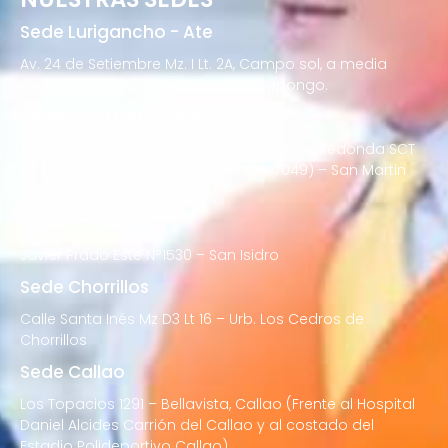
Sede Lurigancho - Ate
Av. 24 de Setiembre Mz. I Lt. 2A, Campo sol, a media
cuadra del Paradero Cabana, Carapongo.
Sede San Martín de Porres
Av. Francisco Bolognesi Nro. 101 Urb. Mesa Redonda SCT
02 (Esquina con Av. Gerardo Unger 7049) – San Martin
de Porres
Sede San Isidro
Javier Prado Este N°1530 – San Isidro
Sede Chorrillos
Calle Santa Inés Mz D3 Lt 16 – Urb. Los Cedros de
Chorrillos
Sede Callao
Los Topacios 1291 – Bellavista, Callao (Frente al Hospital
Daniel Alcides Carrión del Callao y al costado del
Estadio Polideportivo Callao)