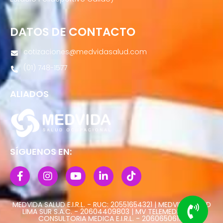
DATOS DE CONTACTO
cotizaciones@medvidasalud.com
(01) 748-1577
ALIADOS
SÍGUENOS EN:
MEDVIDA SALUD E.I.R.L. - RUC: 20551654321 | MEDVIDA SALUD
LIMA SUR S.A.C. - 20604409803 | MV TELEMEDICINA Y
CONSULTORIA MEDICA E.I.R.L. - 20606506113