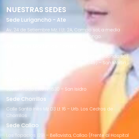
NUESTRAS SEDES
Sede Lurigancho - Ate
Av. 24 de Setiembre Mz. I Lt. 2A, Campo sol, a media
cuadra del Paradero Cabana, Carapongo.
Sede San Martín de Porres
Av. Francisco Bolognesi Nro. 101 Urb. Mesa Redonda SCT
02 (Esquina con Av. Gerardo Unger 7049) – San Martin
de Porres
Sede San Isidro
Javier Prado Este N°1530 – San Isidro
Sede Chorrillos
Calle Santa Inés Mz D3 Lt 16 – Urb. Los Cedros de
Chorrillos
Sede Callao
Los Topacios 1291 – Bellavista, Callao (Frente al Hospital