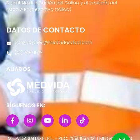
Daniel Alcides Carrión del Callao y al costado del
Estadio Polideportivo Callao)
DATOS DE CONTACTO
cotizaciones@medvidasalud.com
(01) 748-1577
ALIADOS
SÍGUENOS EN:
MEDVIDA SALUD E.I.R.L. - RUC: 20551654321 | MEDVIDA SALUD