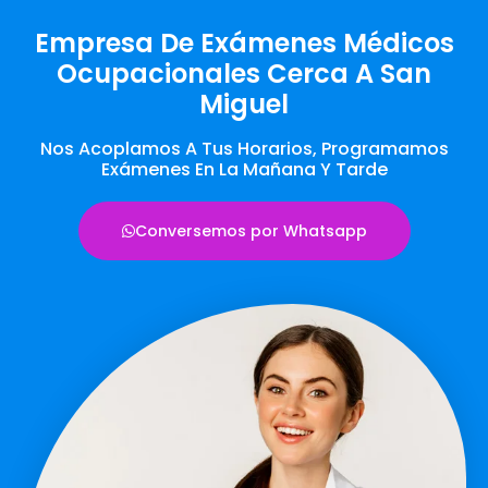
Empresa De Exámenes Médicos
Ocupacionales Cerca A San
Miguel
Nos Acoplamos A Tus Horarios, Programamos
Exámenes En La Mañana Y Tarde
Conversemos por Whatsapp