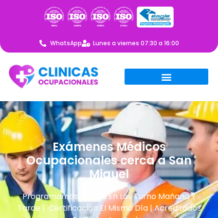
WhatsApp
Lunes a viernes 07:30 a 16:00
Exámenes Médicos
Ocupacionales cerca a San
Miguel
Programamos Tu Cita En Los Turno Mañana Y
Tarde | Certificación El Mismo Día | Acreditados