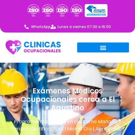
WhatsApp
Lunes a viernes 07:30 a 16:00
Exámenes Médicos
Ocupacionales cerca a El
Agustino
Programamos Tu Cita En Los Turno Mañana Y
Tarde | Certificación El Mismo Día | Acreditados