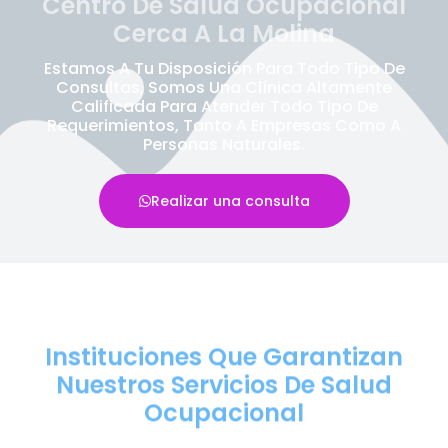
Centro De Salud Ocupacional
Cerca A La Molina
Estamos A Tu Disposición Para Todo Tipo De
Consultas, Somos Una Clínica Altamente
Calificada Para Atender Todo Tipo De
Requerimientos, Tanto A Empresas Como A
Personas Naturales.
Realizar una consulta
Instituciones Que Garantizan
Nuestros Servicios De Salud
Ocupacional