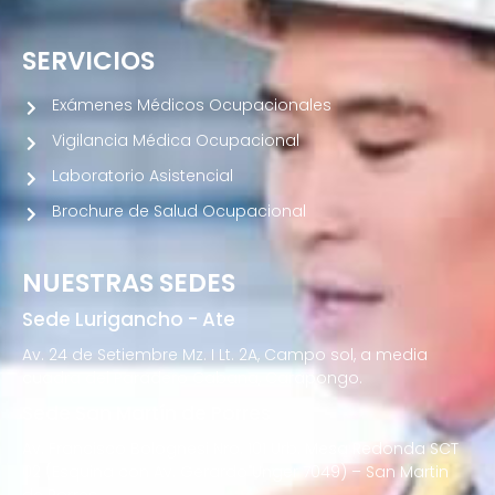
SERVICIOS
Exámenes Médicos Ocupacionales
Vigilancia Médica Ocupacional
Laboratorio Asistencial
Brochure de Salud Ocupacional
NUESTRAS SEDES
Sede Lurigancho - Ate
Av. 24 de Setiembre Mz. I Lt. 2A, Campo sol, a media
cuadra del Paradero Cabana, Carapongo.
Sede San Martín de Porres
Av. Francisco Bolognesi Nro. 101 Urb. Mesa Redonda SCT
02 (Esquina con Av. Gerardo Unger 7049) – San Martin