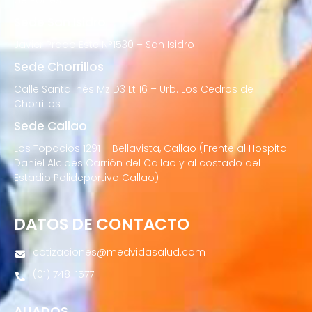
de Porres
Sede San Isidro
Javier Prado Este N°1530 – San Isidro
Sede Chorrillos
Calle Santa Inés Mz D3 Lt 16 – Urb. Los Cedros de
Chorrillos
Sede Callao
Los Topacios 1291 – Bellavista, Callao (Frente al Hospital
Daniel Alcides Carrión del Callao y al costado del
Estadio Polideportivo Callao)
DATOS DE CONTACTO
cotizaciones@medvidasalud.com
(01) 748-1577
ALIADOS