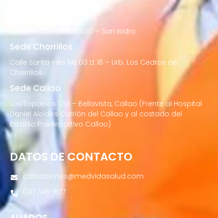
de Porres
Sede San Isidro
Javier Prado Este N°1530 – San Isidro
Sede Chorrillos
Calle Santa Inés Mz D3 Lt 16 – Urb. Los Cedros de
Chorrillos
Sede Callao
Los Topacios 1291 – Bellavista, Callao (Frente al Hospital
Daniel Alcides Carrión del Callao y al costado del
Estadio Polideportivo Callao)
DATOS DE CONTACTO
cotizaciones@medvidasalud.com
(01) 748-1577
ALIADOS