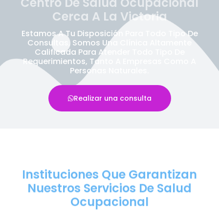
Centro De Salud Ocupacional
Cerca A La Victoria
Estamos A Tu Disposición Para Todo Tipo De
Consultas, Somos Una Clínica Altamente
Calificada Para Atender Todo Tipo De
Requerimientos, Tanto A Empresas Como A
Personas Naturales.
Realizar una consulta
Instituciones Que Garantizan
Nuestros Servicios De Salud
Ocupacional