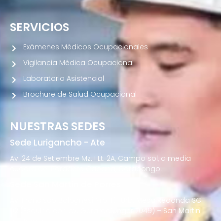
SERVICIOS
Exámenes Médicos Ocupacionales
Vigilancia Médica Ocupacional
Laboratorio Asistencial
Brochure de Salud Ocupacional
NUESTRAS SEDES
Sede Lurigancho - Ate
Av. 24 de Setiembre Mz. I Lt. 2A, Campo sol, a media
cuadra del Paradero Cabana, Carapongo.
Sede San Martín de Porres
Av. Francisco Bolognesi Nro. 101 Urb. Mesa Redonda SCT
02 (Esquina con Av. Gerardo Unger 7049) – San Martin