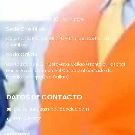
de Porres
Sede San Isidro
Javier Prado Este N°1530 – San Isidro
Sede Chorrillos
Calle Santa Inés Mz D3 Lt 16 – Urb. Los Cedros de
Chorrillos
Sede Callao
Los Topacios 1291 – Bellavista, Callao (Frente al Hospital
Daniel Alcides Carrión del Callao y al costado del
Estadio Polideportivo Callao)
DATOS DE CONTACTO
cotizaciones@medvidasalud.com
(01) 748-1577
ALIADOS