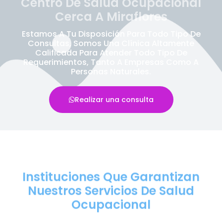
Centro De Salud Ocupacional
Cerca A Miraflores
Estamos A Tu Disposición Para Todo Tipo De
Consultas, Somos Una Clínica Altamente
Calificada Para Atender Todo Tipo De
Requerimientos, Tanto A Empresas Como A
Personas Naturales.
Realizar una consulta
Instituciones Que Garantizan
Nuestros Servicios De Salud
Ocupacional