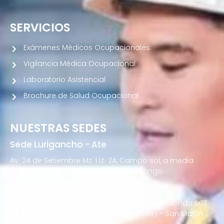
SERVICIOS
Exámenes Médicos Ocupacionales
Vigilancia Médica Ocupacional
Laboratorio Asistencial
Brochure de Salud Ocupacional
NUESTRAS SEDES
Sede Lurigancho - Ate
Av. 24 de Setiembre Mz. I Lt. 2A, Campo sol, a media
cuadra del Paradero Cabana, Carapongo.
Sede San Martín de Porres
Av. Francisco Bolognesi Nro. 101 Urb. Mesa Redonda SCT
02 (Esquina con Av. Gerardo Unger 7049) – San Martin